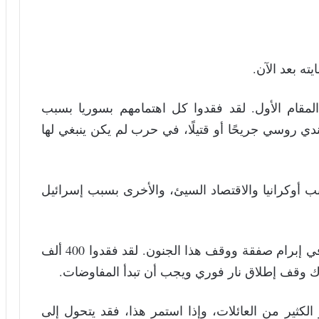
ته بعد الآن.
قام الأول. لقد فقدوا كل اهتمامهم بسوريا بسبب
يث سقط ما يقرب من 600 ألف جندي روسي جريحًا أو قتيلًا، في حرب لم يكن ينبغي لها
 أوكرانيا والاقتصاد السيئ، والأخرى بسبب إسرائيل
وعلى نحو مماثل، يرغب زيلينسكي وأوكرانيا في إبرام صفقة ووقف هذا الجنون. لقد فقدوا 400 ألف
اك وقف إطلاق نار فوري ويجب أن تبدأ المفاوضات.
 الكثير من العائلات، وإذا استمر هذا، فقد يتحول إلى