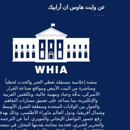
عن وايت هاوس ان أرابيك
منصة إعلامية مستقلة تغطي الخبر والحدث لحظياً
ومباشرة من البيت الأبيض ومواقع صناعة القرار
الأميركي، بدقّة وحياد ومهنية عالية، وباللغتين العربية
والإنكليزية، بما يساعد على تعميق مسارات التفاهم
والحوار بين الولايات المتحدة ومنطقة الشرق الأوسط
وشمال أفريقيا، ودول العالم ماوراء الأطلسي، وذلك بهد
رفع جسور التواصل الإيجابي والتنويري. أما عن الترجمة
والتحرير الخبري، فخدمة مجانبة يقدمها المحرّر في منصة