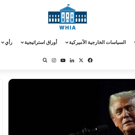
السياسات الخارجية الأميركية
أوراق استراتيجية
رأي
‫X
فيسبوك
لينكدإن
‫YouTube
انستقرام
بحث عن