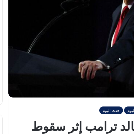
يوم
حدث اليوم
الد ترامب إثر سقوط