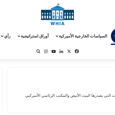
السياسات الخارجية الأميركية
أوراق استراتيجية
رأي
‫X
فيسبوك
لينكدإن
‫YouTube
انستقرام
بحث عن
نات التي يصدرها البيت الأبيض والمكتب الرئاسي الأميركيي