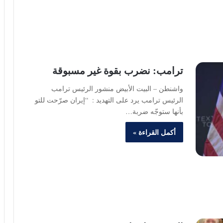
ترامب: نضرب بقوة غير مسبوقة
واشنطن – البيت الأبيض منشور الرئيس ترامب‏
الرئيس ترامب يرد على التهديد : ‏ “إيران صرّحت للتو
بأنها ستوجّه ضربة…
أكمل القراءة »