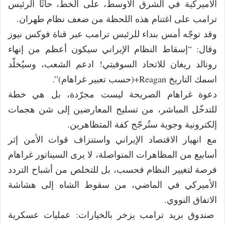
الأميركية في الشرق الأوسط، على الخط، حاثًا الرئيس
ترامب على اغتنام هذه اللحظة من ضعف نظام طهران.
وقد توجّه أمس بنداء للرئيس ترامب عبر قناة فوكس نيوز
وقال: “إسقاط النظام الإيراني سيكون أعظم من إنهاء
رونالد ريغان للاتحاد السوفيتي! ادعم الشعب، وسيُخلّد
اسمك التاريخ Reagan+(حسب تعبير غراهام)”.
دعوة غراهام الصريحة ليست مجرّدة، بل هي خطة
للتدخّل المباشر، من تسليح المعارضين إلى شن هجمات
إلكترونية وجوية ستُرجّح كفة المتظاهرين.
مع انهيار الاقتصاد الإيراني واستنزاف قوات الأمن إثر
أسابيع من المظاهرات المتواصلة، لا يرى السيناتور غراهام
فرصة لتغيير النظام فحسب، بل للتخلص من أشباح التردد
الأميركي في الماضي، من سقوط الشاه إلى هشاشة
الاتفاق النووي.
صندوق بريد ترامب يزخر بالخيارات: عمليات عسكرية