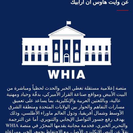
عن وايت هاوس ان أرابيك
منصة إعلامية مستقلة تغطي الخبر والحدث لحظياً ومباشرة من
البيت الأبيض ومواقع صناعة القرار الأميركي، بدقّة وحياد ومهنية
عالية، وباللغتين العربية والإنكليزية، بما يساعد على تعميق
مسارات التفاهم والحوار بين الولايات المتحدة ومنطقة الشرق
الأوسط وشمال أفريقيا، ودول العالم ماوراء الأطلسي، وذلك
بهدف رفع جسور التواصل الإيجابي والتنويري. أما عن الترجمة
والتحرير الخبري، فخدمة مجانبة يقدمها المحرّر في منصة WHIA
نقلاً عن النص الانكليزي الأصل، مع الاحتفاظ بجوهر الخبر ومراعاة