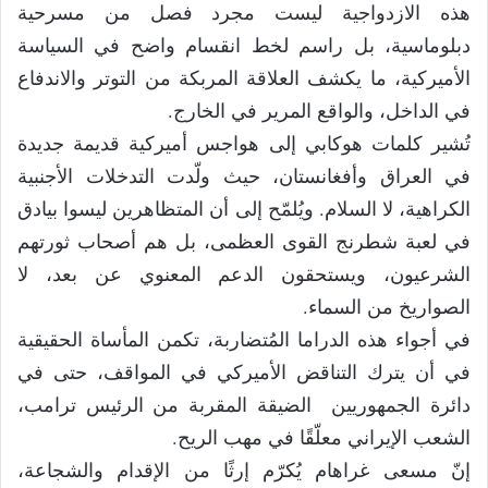
هذه الازدواجية ليست مجرد فصل من مسرحية
دبلوماسية، بل راسم لخط انقسام واضح في السياسة
الأميركية، ما يكشف العلاقة المربكة من التوتر والاندفاع
في الداخل، والواقع المرير في الخارج.
تُشير كلمات هوكابي إلى هواجس أميركية قديمة جديدة
في العراق وأفغانستان، حيث ولّدت التدخلات الأجنبية
الكراهية، لا السلام. ويُلمّح إلى أن المتظاهرين ليسوا بيادق
في لعبة شطرنج القوى العظمى، بل هم أصحاب ثورتهم
الشرعيون، ويستحقون الدعم المعنوي عن بعد، لا
الصواريخ من السماء.
في أجواء هذه الدراما المُتضاربة، تكمن المأساة الحقيقية
في أن يترك التناقض الأميركي في المواقف، حتى في
دائرة الجمهوريين الضيقة المقربة من الرئيس ترامب،
الشعب الإيراني معلّقًا في مهب الريح.
إنّ مسعى غراهام يُكرّم إرثًا من الإقدام والشجاعة،