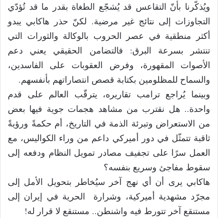
ويُذكّرنا بأنّ التقاعس قد يُشجّع الطغاة بقدر ما قد تُؤدّي
التجاوزات إلى نتائج غير مرضية. لكنّ حذر هاكابي يبدو
أكثر منطقية في عصر الحروب بالوكالة والثورات التي
تنتشر بسرعة البرق: فالتضامن الحقيقي يعني دعم
الأصوات المقهورة، وفرض العقوبات على الفاسدين،
والسماح للمظلومين بكتابة قصص انتصاراتهم بأنفسهم.
وبينما يُراجع ترامب تقاريره، يترقّب العالم على قدم
واحدة.. هل نقترب من مشاهد هجمات جوية فيها بعض
من الاستعراض وتبرئة الذمة في التاريخ، أم حكمةً ورؤيةً
ثاقبة تتمثّل في دور أميركي داعم من وراء الكواليس، مع
العمل سرًا على تجفيف مصادر تمويل النظام ودفعه إلى
سقوط مفاجئ وسريع بنفسه؟
هاكابي يرى أن أي نهج آخر سيُخاطر بتحويل الأمل إلى
مجرّد مشهدية أميركية، وشرارة الحرية في إيران إلى
مستنقع آخر تتورط فيه واشنطن.. مستنقع لا قرار له!