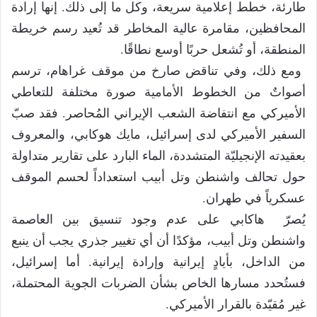
طارئة، خطط إعلامية سريعة، وكل ما إلى ذلك. إنها إرادة
المحافظين، مقامرة عالية المخاطر قد تُعيد رسم خريطة
المنطقة، أو تُشعل حربًا أوسع نطاقًا.
ومع ذلك، وفي تناقض صارخ من موقف غراهام، ترسم
أصواتٌ من الخطوط الأمامية صورة مختلفة للتعاطي
الأميركي مع انتفاضة الشعب الإيراني المُحاصر. فقد صبّ
السفير الأميركي لدى إسرائيل، مايك هوكابي، والمعروف
بعقيدته الإنجيليّة المتشددة، الماء البارد على تقارير متداولة
حول تحالف واشنطن وتل أبيب استعداداً لحسم الموقف
عسكرياً في طهران.
يُصرّ هاكابي على عدم وجود تنسيق ‏بين العاصمة
واشنطن وتل أبيب، مؤكدًا أن أي تغيير جذري يجب أن ينبع
من الداخل، بأيادٍ إيرانية وإرادة إيرانية. أما إسرائيل،
فستُحدد مسارها الخاص بشأن الضربات الجوية المحتملة،
غير مُقيّدة بالقرار الأميركي.