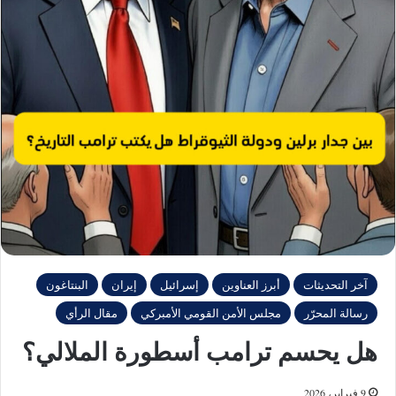
آخر التحديثات
أبرز العناوين
إسرائيل
إيران
البنتاغون
رسالة المحرّر
مجلس الأمن القومي الأمبركي
مقال الرأي
هل يحسم ترامب أسطورة الملالي؟
9 فبراير، 2026