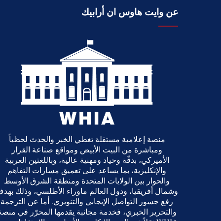
عن وايت هاوس ان أرابيك
منصة إعلامية مستقلة تغطي الخبر والحدث لحظياً
ومباشرة من البيت الأبيض ومواقع صناعة القرار
الأميركي، بدقّة وحياد ومهنية عالية، وباللغتين العربية
والإنكليزية، بما يساعد على تعميق مسارات التفاهم
والحوار بين الولايات المتحدة ومنطقة الشرق الأوسط
وشمال أفريقيا، ودول العالم ماوراء الأطلسي، وذلك بهد
رفع جسور التواصل الإيجابي والتنويري. أما عن الترجمة
والتحرير الخبري، فخدمة مجانبة يقدمها المحرّر في منصة