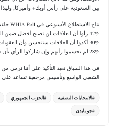
بين السعودية على رأس أوبك+ وأميركا, ولهذا 
نتاح الاستطلاع الأسبوعي في WHIA Poll جاءت كما يلي:
42% رأوا أن العلاقات لن تصبح أفضل ضمن الظرف العالمي الحالي.
30% أكدوا أن العلاقات ستتحسن وأن العقوبات على إيران ستتشدد.
28% لم يحسموا رأيهم وإن شاركوا الرأي بأن سياسات الديمقراطيين لم تكن ناجحة.
في هذا السياق نعيد التأكيد على أننا نرمي من 
الشعبي الواسع وتأسيس مرجعية تساعد على اتخ
الانتخابات النصفية
الحزب الجمهوري
جو بايدن