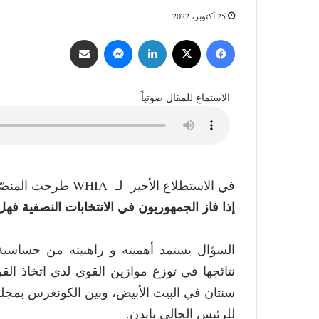
25 أكتوبر، 2022
فيسبوك
‫X
لينكدإن
ماسنجر
مشاركة عبر البريد
الاستماع للمقال صوتياً
في الاستطلاع الأخير لـ WHIA طرحت المنصّة سؤالها:
إذا فاز الجمهوريون في الانتخابات النصفية ف
السؤال يستمد أهميته و راهنيته من حساسية 
نتائجها في توزع موازين القوى لدى اتخاذ القر
سنتان في البيت الأبيض، وبين الكونغرس بمجلس
للرئيس الحالي بايدن.