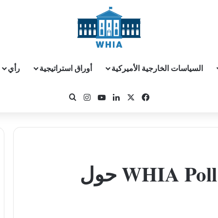
السياسات الخارجية الأميركية
أوراق استراتيجية
رأي
‫X
فيسبوك
لينكدإن
‫YouTube
انستقرام
بحث عن
نتائج استطلاع الرأي WHIA Poll حول