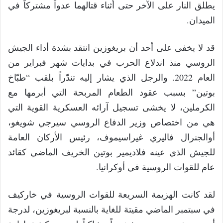
يطلق النار على الآخر حتى أثناء قتالهما عدواً مشتركاً في
الميدان.
قد لا يخفى على أحد أن بريغوزين انتقد بشدة أداء الجيش
الروسي منذ اندلاع الحرب في بدايات شهر فبراير من
العام 2022. والرجل الذي يشار إليه تندّراً بلقب “طبّاخ
بوتين” بسبب عقود الطعام المربحة التي أبرمها مع
الكرملين، لا يخشى تسجيل آرائه العسكرية القوية التي
هي من اختصاص وزير الدفاع الروسي سيرجي شويغو،
أوالجنرال فاليري غيراسيموف، رئيس الأركان العامة
للجيش الذي عينه فلاديمير بوتين الخريف الماضي كقائد
عام للقوات الروسية في أوكرانيا.
لقد كانت الهزيمة السريعة للقوات الروسية في خاركيف
في سبتمبر الماضي مقيتة للغاية بالنسبة لبريغوزين، لدرجة