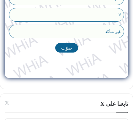
لا
غير متأكد
تابعنا على X