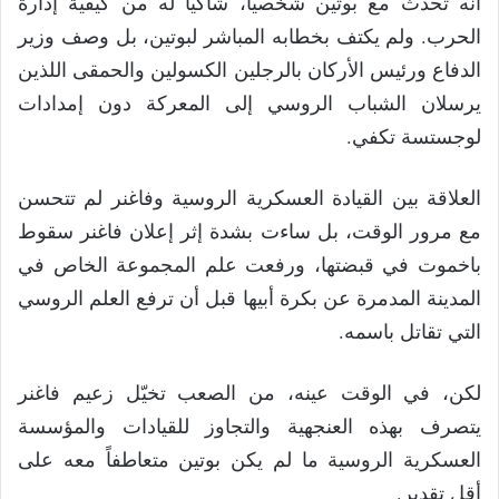
أنه تحدث مع بوتين شخصياً، شاكياً له من كيفية إدارة
الحرب. ولم يكتف بخطابه المباشر لبوتين، بل وصف وزير
الدفاع ورئيس الأركان بالرجلين الكسولين والحمقى اللذين
يرسلان الشباب الروسي إلى المعركة دون إمدادات
لوجستسة تكفي.
العلاقة بين القيادة العسكرية الروسية وفاغنر لم تتحسن
مع مرور الوقت، بل ساءت بشدة إثر إعلان فاغنر سقوط
باخموت في قبضتها، ورفعت علم المجموعة الخاص في
المدينة المدمرة عن بكرة أبيها قبل أن ترفع العلم الروسي
التي تقاتل باسمه.
لكن، في الوقت عينه، من الصعب تخيّل زعيم فاغنر
يتصرف بهذه العنجهية والتجاوز للقيادات والمؤسسة
العسكرية الروسية ما لم يكن بوتين متعاطفاً معه على
أقل تقدير.