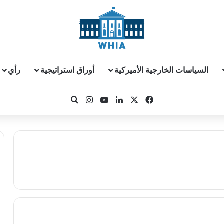
السياسات الخارجية الأميركية
أوراق استراتيجية
رأي
‫X
فيسبوك
لينكدإن
‫YouTube
انستقرام
بحث عن