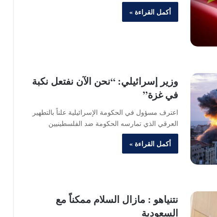
أكمل القراءة »
وزير إسرائيلي: “نحن الآن نفتعل نكبة
في غزة”
اعترف مسؤول في الحكومة الإسرائيلية علناً بالتطهير
العرقي الذي تمارسه الحكومة ضد الفلسطينيين
أكمل القراءة »
نتنياهو : مازال السلام ممكناً مع
السعودية