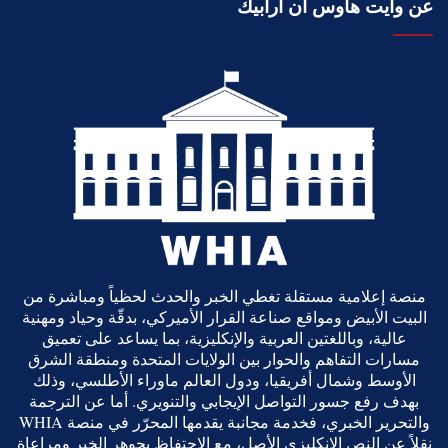
عن وايت هاوس ان أرابيك
منصة إعلامية مستقلة تغطي الخبر والحدث لحظياً ومباشرة من
البيت الأبيض ومواقع صناعة القرار الأميركي، بدقّة وحياد ومهنية
عالية، وباللغتين العربية والإنكليزية، بما يساعد على تعميق
مسارات التفاهم والحوار بين الولايات المتحدة ومنطقة الشرق
الأوسط وشمال أفريقيا، ودول العالم ماوراء الأطلسي، وذلك
بهدف رفع جسور التواصل الإيجابي والتنويري. أما عن الترجمة
والتحرير الخبري، فخدمة مجانبة يقدمها المحرّر في منصة WHIA
نقلاً عن النص الانكليزي الأصل، مع الاحتفاظ بجوهر الخبر ومراعاة