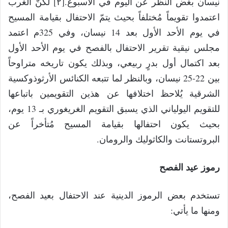
نيسان بغض النظر عن اليوم في الأسبوع.[٢] لكنّ الغرب
اعتمدوا تقويماً مُختلفاً بحيث يتمّ الاحتفال بقيامة المسيح
في يوم الأحد الأول بعد 14 نيسان، وفي 325م اعتمد
مجلس نيقية تقرير الاحتفال بالفصح في يوم الأحد الأول
بعد اكتمال أول بدرٍ ربيعي، وبذلك يكون تاريخه متراوحاً
بين 22-25 نيسان، وبالنظر لما تتبعه الكنائس الأرثوذوكسية
الشرقية يُلاحظ اختلافها عن هذين التقويمين باتباعها
للتقويم اليولياني الذي يسبق التقويم الغريغوري بـ 13 يوم،
بحيث يكون احتفالها بقيامة المسيح مُتأخراً عن
البروتستانت والكاثوليك والرومان.
رموز عيد الفصح
تستخدم بعض الرموز الدينية عند الاحتفال بعيد الفصح،
ومنها ما يأتي: