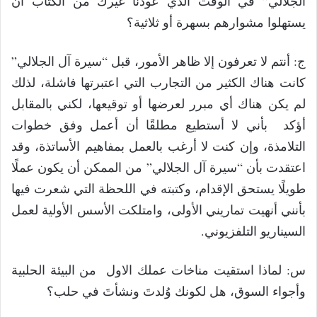
الجلالي” في الوقت الذي عودنا غيركَ من الكتَّاب أن
يستهلوا مشوارهم بسهرة أو ثلاثية؟
ج: أنتم لا تعرفون إلا ظاهر الأمور، قبل “سيرة آل الجلالي”
كانت هناك الكثير من التجارب التي اعتبرتها فاشلة، لذلك
لم يكن هناك أي مبرر لعرضها أو توقيعها، لكني بالمقابل
أؤكد بأني لا أستطيع مطلقًا أن أعمل وفق خطوات
التلامذة، وإن كنت لا أرغب بالعمل بمفاهيم الأساتذة، وقد
اعتقدت بأن “سيرة آل الجلالي” من الممكن أن يكون عملًا
طويلًا يستحق الإقدام، وكتبته في اللحظة التي شعرت فيها
بأنني أنهيت تماريني الأولى، وامتلكت الأسس الأولية لعمل
السيناريو التلفزيوني.
س: لماذا استقيت مناخات عملك الاول من البيئة الحلبية
وأجواء السوق، هل لكونك وُلدتَ ونشأتَ في حلب؟