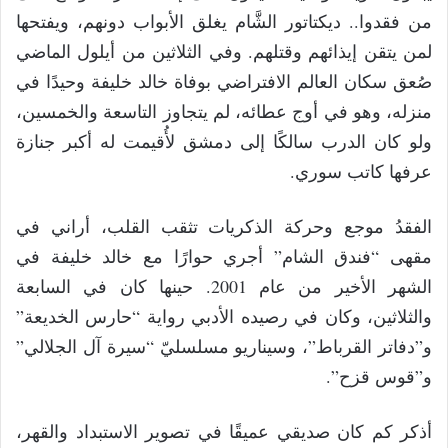
من فقدوا.. ديكتاتور الشَّام يغلق الأبواب دونهم، ويفتحها
لمن يتقن إيذائهم وقتلهم. وفي الثلاثين من أيلول الماضي
صُعق سكان العالم الافتراضي بوفاة خالد خليفة وحيدًا في
منزله، وهو في أوج عطائه، لم يتجاوز التاسعة والخمسين،
ولو كان الدرب سالكًا إلى دمشق لأُقيمت له أكبر جنازة
عرفها كاتب سوري.
الفقدُ موجع وحركة الذكريات تثقب القلب، أراني في
مقهى “فندق الشام” أجري حوارًا مع خالد خليفة في
الشهر الأخير من عام 2001. حينها كان في السابعة
والثلاثين، وكان في رصيده الأدبي رواية “حارس الخديعة”
و”دفاتر القرباط”، وسيناريو مسلسليّ “سيرة آل الجلالي”
و”قوس قزح”.
أذكر كم كان صديقي عميقًا في تصوير الاستبداد والقهر،