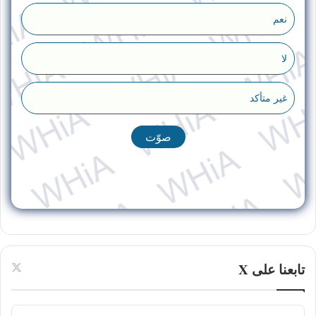
نعم
لا
غير متأكد
تابعنا على X