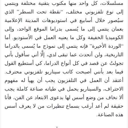
مسلسلات، كل واحد منها مكتوب بتقنية مختلفة وينتمي
إلى نوع تلفزيوني مختلف، “نقطة تحت السطر” الذي
سيُصور خلال أسابيع في استوديوهات المدينة الإعلامية
بعمان ينتمي إلى ما يُسمى بدراما الموقع الواحد، وإلى
الكوميديا الخفيفة وكل ما يعنيه العمل في الأستوديو. أما
“الوردة الأخيرة” فإنه ينتمي إلى نموذج ما يُسمى بالدراما
التاريخية، ولن أتحدث عما تبقى لدي، إلَّا أني سأقول بأني
تجولتُ عن قصد في كل أنواع الدراما، كي أستطيع القول
فيما بعد بأنني أصبحت كاتب سيناريو تلفزيوني محترف.
أعتقد أن العمل في التلفزيون يجب أن يهيأ له مفهوم
الاحتراف، والسيناريو يحمل في طياته صناعة كاملة يجب
ألا نخاف من وضع أسس لها بدعوى الابتعاد عن الفن، فأنا
حقيقة لم أعد أرغب بسماع تنظيرات من لا يعرف أسس
هذه الصناعة.