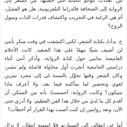
س: تعددتْ عوالم الكتابة التي خضتَها، من الشعر إلى
الرواية إلى الصحافة فالدراما التلفزيونية، هل هو الفشل،
أم هي الرغبة في التجريب واكتشاف قدرات الذات وميول
الروح؟
ج: بدأتُ بكتابة الشعر، لكني اكتشفت في وقت مبكر بأنني
لن أضيف شيئًا مهمًا على هذا الصعيد. كانت الأحلام
الغامضة تنتابني حول كتابة الرواية، وأذكر أنني أثناء
دراستي الجامعية أنجزت أول محاولة فاشلة ولم تنشر،
وكان الشعر وقتها تحوَّل بالنسبة لي إلى مجرد تمرين
لغوي وتحضير لما سأكتبه فيما بعد، ولا أعرف ماذا
سيكون؟ وكانت الرواية، أحسستُ بأنه من الممكن أن
أقدم كل ما لدي من خلال هذا الفن العظيم، ولا أدري حتى
الآن، وبعد روايتين إن كنت أصبت بهذا القرار أم أخطأت؟
أما عن انتقالي إلى السيناريو فلا اسميه انتقال، لا تزال